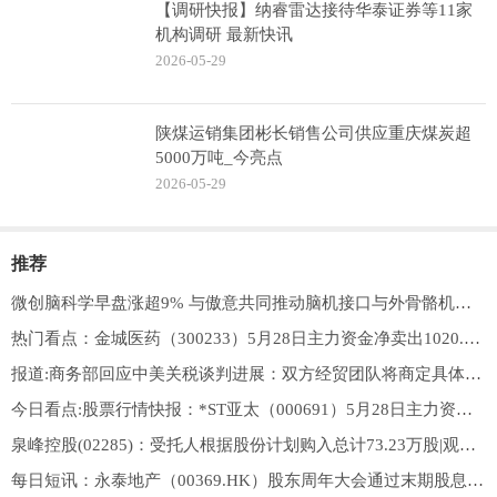
【调研快报】纳睿雷达接待华泰证券等11家
机构调研 最新快讯
2026-05-29
陕煤运销集团彬长销售公司供应重庆煤炭超
5000万吨_今亮点
2026-05-29
推荐
微创脑科学早盘涨超9% 与傲意共同推动脑机接口与外骨骼机器人系统深度融合 焦点精选
热门看点：金城医药（300233）5月28日主力资金净卖出1020.21万元
报道:商务部回应中美关税谈判进展：双方经贸团队将商定具体安排并尽快推动实施
今日看点:股票行情快报：*ST亚太（000691）5月28日主力资金净买入1358.71万元
泉峰控股(02285)：受托人根据股份计划购入总计73.23万股|观焦点
每日短讯：永泰地产（00369.HK）股东周年大会通过末期股息每股4.00港仙