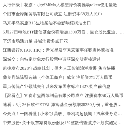
大行评级丨花旗：小米MiMo大模型降价将推动token使用量激增，重申“买入”评级
个旧市金泽顺贸易有限公司成立 注册资本68万人民币
马来半岛实施B15生物柴油不会影响棕榈油出口
5月27日电池ETF建信基金份额增加1300万份，重仓股比亚迪、宁德时代、华友钴业 观察
下沉市场活力足 县域消费多点开花
江西银行(01916.HK)：尹光星及李秀宏董事任职资格获核准
深城交：向特定对象发行股票申请获深交所审核通过
凯捷发布2028年战略规划，借力人工智能浪潮发展 焦点快播
彝良县陈陈甄选铺（个体工商户）成立 注册资本5万人民币
重点传统产业领域去年以来发布国家标准1327项|当前信息
【聚看点】宜春市玺酉纸制品有限公司成立 注册资本50万人民币
速看：5月26日软件ETF汇添富基金份额增加250万份，重仓股科大讯飞、同花顺、金山办公
今亮点！一图看懂 | 小米Q1营收、净利均超预期！汽车业务逆势增长，官宣200亿港元回购计划
中来股份: 关于股东减持股份触及1%整数倍暨减持计划实施完毕的公告