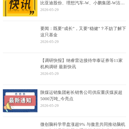
比亚迪股份、理想汽车-W、小鹏集团-W沽空
金额位居行业前三
2026-05-29
要闻：既要“成长”，又要“稳健”？不妨了解下
这只基金
2026-05-29
【调研快报】纳睿雷达接待华泰证券等11家
机构调研 最新快讯
2026-05-29
陕煤运销集团彬长销售公司供应重庆煤炭超
5000万吨_今亮点
2026-05-29
微创脑科学早盘涨超9% 与傲意共同推动脑机