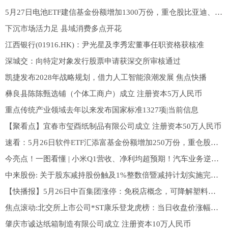
5月27日电池ETF建信基金份额增加1300万份，重仓股比亚迪、宁德时代、华友钴业 观察
下沉市场活力足 县域消费多点开花
江西银行(01916.HK)：尹光星及李秀宏董事任职资格获核准
深城交：向特定对象发行股票申请获深交所审核通过
凯捷发布2028年战略规划，借力人工智能浪潮发展 焦点快播
彝良县陈陈甄选铺（个体工商户）成立 注册资本5万人民币
重点传统产业领域去年以来发布国家标准1327项|当前信息
【聚看点】宜春市玺酉纸制品有限公司成立 注册资本50万人民币
速看：5月26日软件ETF汇添富基金份额增加250万份，重仓股科大讯飞、同花顺、金山办公
今亮点！一图看懂 | 小米Q1营收、净利均超预期！汽车业务逆势增长，官宣200亿港元回购计划
中来股份: 关于股东减持股份触及1%整数倍暨减持计划实施完毕的公告
【快播报】5月26日中百集团涨停：免税店概念，可降解塑料，湖北国企改革概念热股
焦点滚动:北交所上市公司*ST康乐登龙虎榜：当日收盘价涨幅达到20.00%
肇庆市诚达纸箱制造有限公司成立 注册资本10万人民币