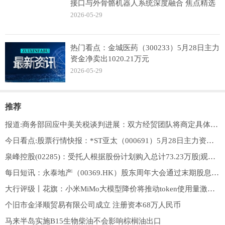
接口与外骨骼机器人系统深度融合 焦点精选
2026-05-29
热门看点：金城医药（300233）5月28日主力
资金净卖出1020.21万元
2026-05-29
推荐
报道:商务部回应中美关税谈判进展：双方经贸团队将商定具体安排并尽快推动实施
今日看点:股票行情快报：*ST亚太（000691）5月28日主力资金净买入1358.71万元
泉峰控股(02285)：受托人根据股份计划购入总计73.23万股|观焦点
每日短讯：永泰地产（00369.HK）股东周年大会通过末期股息每股4.00港仙
大行评级丨花旗：小米MiMo大模型降价将推动token使用量激增，重申“买入”评级
个旧市金泽顺贸易有限公司成立 注册资本68万人民币
马来半岛实施B15生物柴油不会影响棕榈油出口