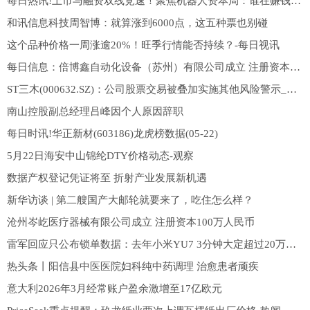
每日热讯!上市与融资双线竞速！聚焦机器人资本局：谁在赚钱 谁在赌明天
和讯信息科技周智博：就算涨到6000点，这五种票也别碰
这个品种价格一周涨逾20%！旺季行情能否持续？-每日视讯
每日信息：倍博鑫自动化设备（苏州）有限公司成立 注册资本5万人民币
ST三木(000632.SZ)：公司股票交易被叠加实施其他风险警示_重点聚焦
南山控股副总经理吕峰因个人原因辞职
每日时讯!华正新材(603186)龙虎榜数据(05-22)
5月22日海安中山锦纶DTY价格动态-观察
数据产权登记凭证将至 折射产业发展新机遇
新华访谈 | 第二艘国产大邮轮就要来了，吃住怎么样？
沧州岑屹医疗器械有限公司成立 注册资本100万人民币
雷军回应只公布锁单数据：去年小米YU7 3分钟大定超过20万辆，行业没有人信，觉得数据有问题
热头条丨阳信县中医医院妇科纯中药调理 治愈患者顽疾
意大利2026年3月经常账户盈余激增至17亿欧元