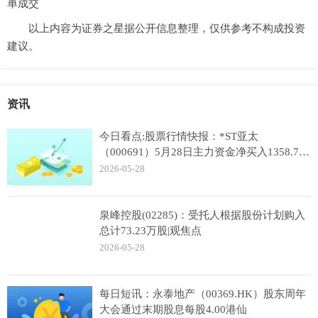
单成交
以上内容为证券之星据公开信息整理，仅供参考不构成投资
建议。
资讯
今日看点:股票行情快报：*ST亚太
（000691）5月28日主力资金净买入1358.71
万元
2026-05-28
泉峰控股(02285)：受托人根据股份计划购入
总计73.23万股|观焦点
2026-05-28
每日短讯：永泰地产（00369.HK）股东周年
大会通过末期股息每股4.00港仙