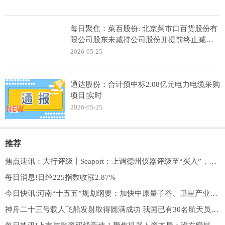
每日聚焦：菜百股份: 北京菜市口百货股份有
限公司股东未减持公司股份并提前终止减持
计划的公告
2026-05-25
通达股份：合计预中标2.08亿元电力电缆采购
项目|实时
2026-05-25
推荐
焦点速讯：大行评级丨Seaport：上调德州仪器评级至“买入”，目标价400美元
每日消息!日经225指数收涨2.87%
今日快讯:河南“十五五”规划纲要：加快中原量子谷、卫星产业园区等产业基地建设
神舟二十三号载人飞船发射取得圆满成功 我国已有30名航天员、47人次进入太空执行飞行任务