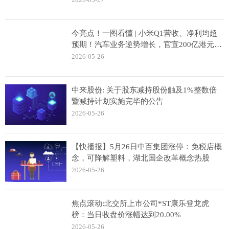
今亮点！一图看懂 | 小米Q1营收、净利均超
预期！汽车业务逆势增长，官宣200亿港元回
购计划
2026-05-26
中来股份: 关于股东减持股份触及1%整数倍
暨减持计划实施完毕的公告
2026-05-26
【快播报】5月26日中百集团涨停：免税店概
念，可降解塑料，湖北国企改革概念热股
2026-05-26
焦点滚动:北交所上市公司*ST康乐登龙虎
榜：当日收盘价涨幅达到20.00%
2026-05-26