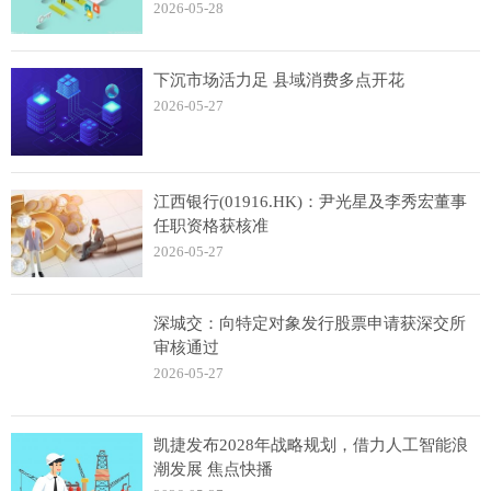
察
2026-05-28
下沉市场活力足 县域消费多点开花
2026-05-27
江西银行(01916.HK)：尹光星及李秀宏董事
任职资格获核准
2026-05-27
深城交：向特定对象发行股票申请获深交所
审核通过
2026-05-27
凯捷发布2028年战略规划，借力人工智能浪
潮发展 焦点快播