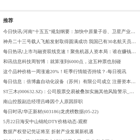
推荐
今日快讯:河南“十五五”规划纲要：加快中原量子谷、卫星产业园区等产业基地建设
神舟二十三号载人飞船发射取得圆满成功 我国已有30名航天员、47人次进入太空执行飞行任务
每日热讯!上市与融资双线竞速！聚焦机器人资本局：谁在赚钱 谁在赌明天
和讯信息科技周智博：就算涨到6000点，这五种票也别碰
这个品种价格一周涨逾20%！旺季行情能否持续？-每日视讯
每日信息：倍博鑫自动化设备（苏州）有限公司成立 注册资本5万人民币
ST三木(000632.SZ)：公司股票交易被叠加实施其他风险警示_重点聚焦
南山控股副总经理吕峰因个人原因辞职
每日时讯!华正新材(603186)龙虎榜数据(05-22)
5月22日海安中山锦纶DTY价格动态-观察
数据产权登记凭证将至 折射产业发展新机遇