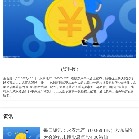
(资料图)
金吾财讯|2026年5月28日，永泰地产（00369.HK）在股东周年大会上宣布，所有提呈的决议案均
以投票表决方式正式通过。其中，包括宣派截至2025年12月31日止年度末期股息每股4.00港仙，该
项决议案获得约99.99%的赞成票。此外，大会还通过了重选吴家炜、郭炳联、周伟伟等董事，续
聘罗兵咸永道会计师事务所为核数师，以及授予董事一般授权以配发、发行及购回股份等多项决
议案。
资讯
每日短讯：永泰地产（00369.HK）股东周年
大会通过末期股息每股4.00港仙