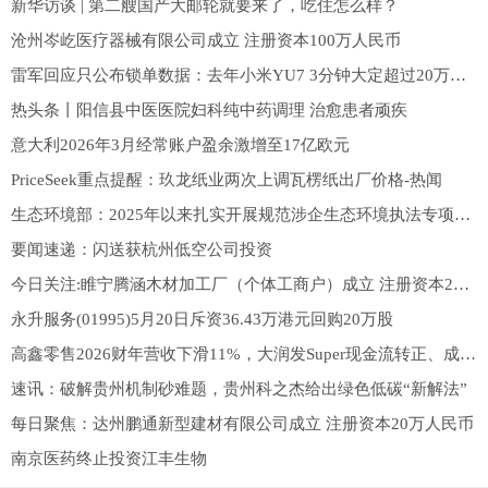
新华访谈 | 第二艘国产大邮轮就要来了，吃住怎么样？
沧州岑屹医疗器械有限公司成立 注册资本100万人民币
雷军回应只公布锁单数据：去年小米YU7 3分钟大定超过20万辆，行业没有人信，觉得数据有问题
热头条丨阳信县中医医院妇科纯中药调理 治愈患者顽疾
意大利2026年3月经常账户盈余激增至17亿欧元
PriceSeek重点提醒：玖龙纸业两次上调瓦楞纸出厂价格-热闻
生态环境部：2025年以来扎实开展规范涉企生态环境执法专项行动 推动实现“两个转变”
要闻速递：闪送获杭州低空公司投资
今日关注:睢宁腾涵木材加工厂（个体工商户）成立 注册资本20万人民币
永升服务(01995)5月20日斥资36.43万港元回购20万股
高鑫零售2026财年营收下滑11%，大润发Super现金流转正、成为扩张主力
速讯：破解贵州机制砂难题，贵州科之杰给出绿色低碳“新解法”
每日聚焦：达州鹏通新型建材有限公司成立 注册资本20万人民币
南京医药终止投资江丰生物