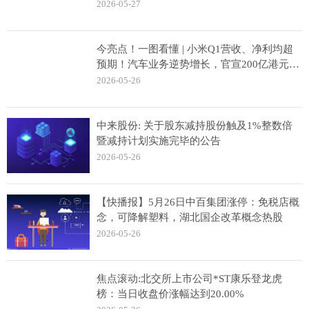
公
2026-05-27
今亮点！一图看懂 | 小米Q1营收、净利均超
预期！汽车业务逆势增长，官宣200亿港元回
购计划
2026-05-26
中来股份: 关于股东减持股份触及1%整数倍
暨减持计划实施完毕的公告
2026-05-26
【快播报】5月26日中百集团涨停：免税店概
念，可降解塑料，湖北国企改革概念热股
2026-05-26
焦点滚动:北交所上市公司*ST康乐登龙虎
榜：当日收盘价涨幅达到20.00%