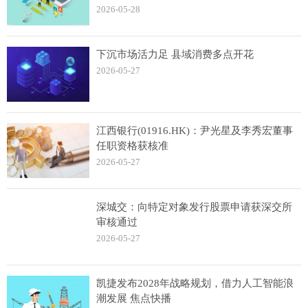
察
2026-05-28
下沉市场活力足 县域消费多点开花
2026-05-27
江西银行(01916.HK)：尹光星及李秀宏董事
任职资格获核准
2026-05-27
深城交：向特定对象发行股票申请获深交所
审核通过
2026-05-27
凯捷发布2028年战略规划，借力人工智能浪
潮发展 焦点快播