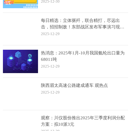
2025-12-30
每日精选：立体驱歼，联合精打，尽远出
击，招招制敌！东部战区发布军事演习现场
视频《驱歼 破击 远袭》
2025-12-29
热消息：2025年1月-10月我国氨纶出口量为
68011吨
2025-12-29
陕西眉太高速公路建成通车 观热点
2025-12-29
观察：川仪股份推出2025年三季度利润分配
方案：拟10派3元