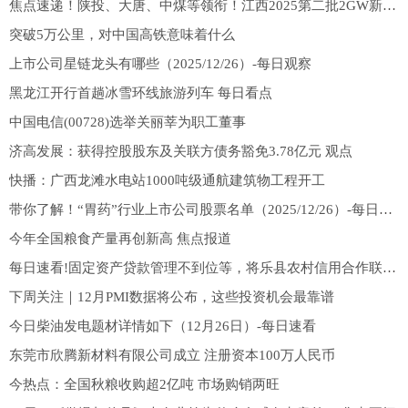
焦点速递！陕投、大唐、中煤等领衔！江西2025第二批2GW新能源项目清单发布
突破5万公里，对中国高铁意味着什么
上市公司星链龙头有哪些（2025/12/26）-每日观察
黑龙江开行首趟冰雪环线旅游列车 每日看点
中国电信(00728)选举关丽莘为职工董事
济高发展：获得控股股东及关联方债务豁免3.78亿元 观点
快播：广西龙滩水电站1000吨级通航建筑物工程开工
带你了解！“胃药”行业上市公司股票名单（2025/12/26）-每日速读
今年全国粮食产量再创新高 焦点报道
每日速看!固定资产贷款管理不到位等，将乐县农村信用合作联社合计被处以145万元罚款
下周关注｜12月PMI数据将公布，这些投资机会最靠谱
今日柴油发电题材详情如下（12月26日）-每日速看
东莞市欣腾新材料有限公司成立 注册资本100万人民币
今热点：全国秋粮收购超2亿吨 市场购销两旺