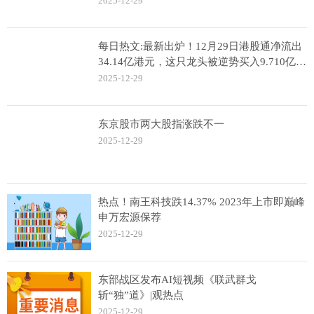
2025-12-29
每日热文:最新出炉！12月29日港股通净流出
34.14亿港元，这只龙头被逆势买入9.710亿港
元！
2025-12-29
东京股市两大股指涨跌不一
2025-12-29
热点！南王科技跌14.37% 2023年上市即巅峰
申万宏源保荐
2025-12-29
东部战区发布AI短视频《联武群戈
斩“独”道》|观热点
2025-12-29