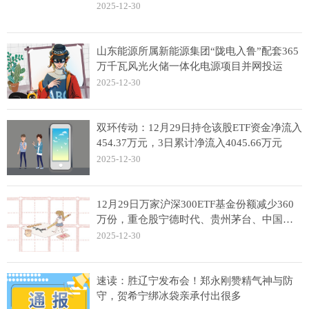
2025-12-30
山东能源所属新能源集团“陇电入鲁”配套365
万千瓦风光火储一体化电源项目并网投运
2025-12-30
双环传动：12月29日持仓该股ETF资金净流入
454.37万元，3日累计净流入4045.66万元
2025-12-30
12月29日万家沪深300ETF基金份额减少360
万份，重仓股宁德时代、贵州茅台、中国平
安
2025-12-30
速读：胜辽宁发布会！郑永刚赞精气神与防
守，贺希宁绑冰袋亲承付出很多