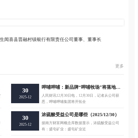
生闻喜县晋融村镇银行有限责任公司董事、董事长
更多
呷哺呷哺：新品牌“呷哺牧场”将落地上海 切入自选小火锅细分赛道
30
货
人民财讯12月30日电，12月30日，记者从公司获
2025-12
悉，呷哺呷哺集团将开拓全
浓硫酸受益公司是哪些（2025/12/30）
30
平
据南方财富网概念库数据显示，浓硫酸受益公司
2025-12
有：盛屯矿业：盛屯矿业近