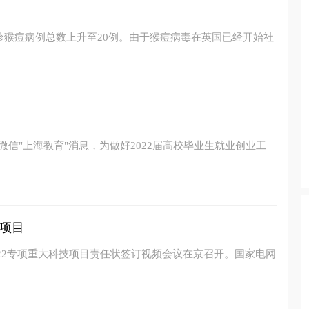
确诊猴痘病例总数上升至20例。由于猴痘病毒在英国已经开始社
微信"上海教育"消息，为做好2022届高校毕业生就业创业工
项目
022专项重大科技项目责任状签订视频会议在京召开。国家电网