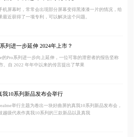
手机屏幕时，常常会出现部分屏幕变得黑漆漆一片的情况，给
果最近获得了一项专利，可以解决这个问题。
e系列进一步延伸 2024年上市？
one的Pro系列进一步向上延伸，一位可靠的泄密者的报告坚称
市。自 2022 年年中以来的传言提出了苹果
真我10系列新品发布会举行
我realme举行主题为卷出一块好曲屏的真我10系列新品发布会，
技越级代表作真我10系列的三款新品以及真我