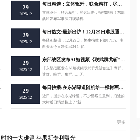
每日精选：立体驱歼，联合精打，尽远出击，招招制敌！东部战区发布军事演习现场视频《驱歼 破击 远袭》
29
立体驱歼，联合精打，尽远出击，招招制敌！东部
2025-12
战区发布军事演习现场视
每日热文:最新出炉！12月29日港股通净流出34.14亿港元，这只龙头被逆势买入9.710亿港元！
29
每经AI快讯，12月29日，恒生指数下跌0 71%。南
2025-12
向资金今日净卖出34 14亿
东部战区发布AI短视频《联武群戈斩“独”道》|观热点
29
东
【东部战区发布AI短视频联武群戈斩独道】鹰群、
2025-12
鲨群、蜂群、狼群……无
美收官2025
每日快播:在东湖绿道随机给一棵树画画是什么样的体验？
29
近日，漫步在东湖绿道，不少游客注意到，沿途的
2025-12
大树近日悄然换上了“新
更多
时的一大难题 苹果新专利曝光