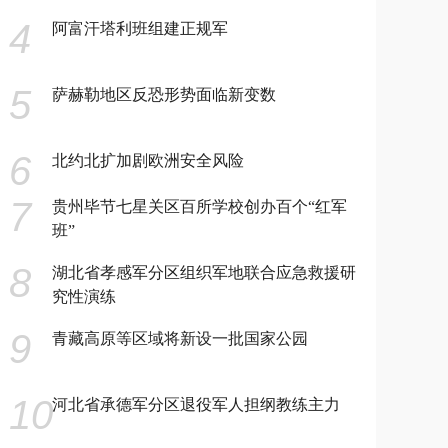
4
阿富汗塔利班组建正规军
5
萨赫勒地区反恐形势面临新变数
6
北约北扩加剧欧洲安全风险
7
贵州毕节七星关区百所学校创办百个“红军
班”
8
湖北省孝感军分区组织军地联合应急救援研
究性演练
9
青藏高原等区域将新设一批国家公园
10
河北省承德军分区退役军人担纲教练主力