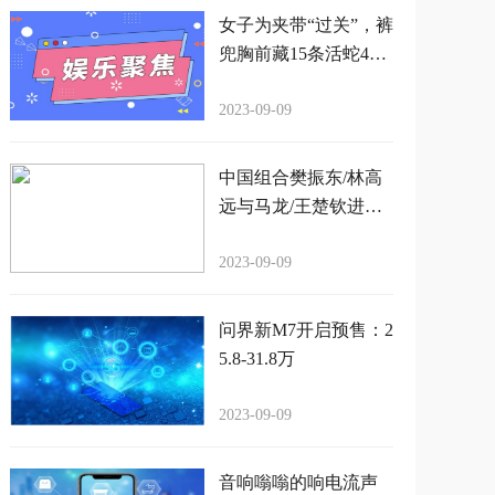
女子为夹带“过关”，裤
兜胸前藏15条活蛇4只
蜈蚣
2023-09-09
中国组合樊振东/林高
远与马龙/王楚钦进军
亚锦赛男双决赛，实
力碾压韩国组合
2023-09-09
问界新M7开启预售：2
5.8-31.8万
2023-09-09
音响嗡嗡的响电流声