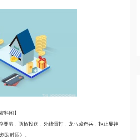
资料图】
控要港，两栖投送，外线慑打，龙马藏奇兵，拒止显神
 割裂封困》。