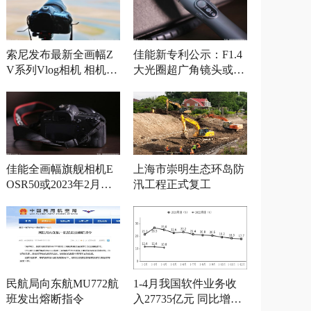
索尼发布最新全画幅Z
佳能新专利公示：F1.4
V系列Vlog相机 相机参
大光圈超广角镜头或将
数曝光
发布
佳能全画幅旗舰相机E
上海市崇明生态环岛防
OSR50或2023年2月发
汛工程正式复工
布
民航局向东航MU772航
1-4月我国软件业务收
班发出熔断指令
入27735亿元 同比增长1