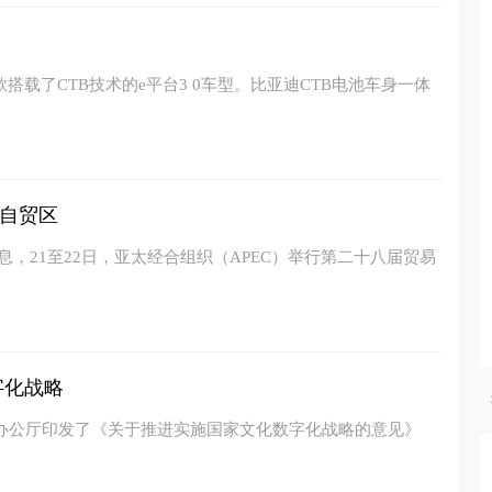
搭载了CTB技术的e平台3 0车型。比亚迪CTB电池车身一体
自贸区
息，21至22日，亚太经合组织（APEC）举行第二十八届贸易
字化战略
院办公厅印发了《关于推进实施国家文化数字化战略的意见》