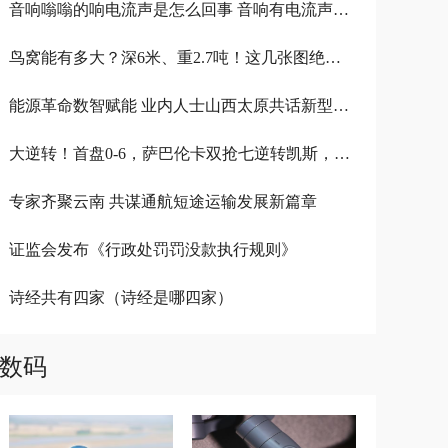
音响嗡嗡的响电流声是怎么回事 音响有电流声嗡嗡嗡嗡
鸟窝能有多大？深6米、重2.7吨！这几张图绝对震撼你
能源革命数智赋能 业内人士山西太原共话新型能源体系建设
大逆转！首盘0-6，萨巴伦卡双抢七逆转凯斯，晋级美网决赛
专家齐聚云南 共谋通航短途运输发展新篇章
证监会发布《行政处罚罚没款执行规则》
诗经共有四家（诗经是哪四家）
数码