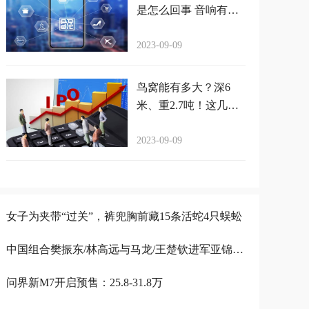
是怎么回事 音响有电
流声嗡嗡嗡嗡
2023-09-09
鸟窝能有多大？深6
米、重2.7吨！这几张
图绝对震撼你
2023-09-09
女子为夹带“过关”，裤兜胸前藏15条活蛇4只蜈蚣
中国组合樊振东/林高远与马龙/王楚钦进军亚锦赛男双决赛，实力碾压韩国组合
问界新M7开启预售：25.8-31.8万