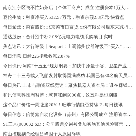
南京江宁区鸭不忙奶茶店（个体工商户）成立 注册资本1万人民币
赛伦生物：融资净买入532.57万元，融资余额2.8亿元-快看点
每日聚焦：菜百股份: 北京菜市口百货股份有限公司股东未减持公司股份并提前终止减持计划的公告
通达股份：合计预中标2.08亿元电力电缆采购项目|实时
焦点速讯：大行评级丨Seaport：上调德州仪器评级至“买入”，目标价400美元
每日消息!日经225指数收涨2.87%
今日快讯:河南“十五五”规划纲要：加快中原量子谷、卫星产业园区等产业基地建设
神舟二十三号载人飞船发射取得圆满成功 我国已有30名航天员、47人次进入太空执行飞行任务
每日热讯!上市与融资双线竞速！聚焦机器人资本局：谁在赚钱 谁在赌明天
和讯信息科技周智博：就算涨到6000点，这五种票也别碰
这个品种价格一周涨逾20%！旺季行情能否持续？-每日视讯
每日信息：倍博鑫自动化设备（苏州）有限公司成立 注册资本5万人民币
ST三木(000632.SZ)：公司股票交易被叠加实施其他风险警示_重点聚焦
南山控股副总经理吕峰因个人原因辞职