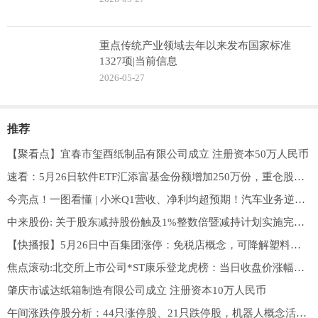
重点传统产业领域去年以来发布国家标准
1327项|当前信息
2026-05-27
推荐
【聚看点】宜春市玺酉纸制品有限公司成立 注册资本50万人民币
速看：5月26日软件ETF汇添富基金份额增加250万份，重仓股科大讯飞、同花顺、金山办公
今亮点！一图看懂 | 小米Q1营收、净利均超预期！汽车业务逆势增长，官宣200亿港元回购计划
中来股份: 关于股东减持股份触及1%整数倍暨减持计划实施完毕的公告
【快播报】5月26日中百集团涨停：免税店概念，可降解塑料，湖北国企改革概念热股
焦点滚动:北交所上市公司*ST康乐登龙虎榜：当日收盘价涨幅达到20.00%
肇庆市诚达纸箱制造有限公司成立 注册资本10万人民币
午间涨跌停股分析：44只涨停股、21只跌停股，机器人概念活跃，大业股份、沃特股份涨停 今热点