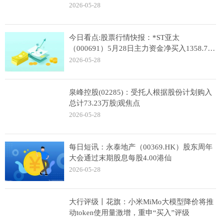
2026-05-28
今日看点:股票行情快报：*ST亚太
（000691）5月28日主力资金净买入1358.71
万元
2026-05-28
泉峰控股(02285)：受托人根据股份计划购入
总计73.23万股|观焦点
2026-05-28
每日短讯：永泰地产（00369.HK）股东周年
大会通过末期股息每股4.00港仙
2026-05-28
大行评级丨花旗：小米MiMo大模型降价将推
动token使用量激增，重申“买入”评级