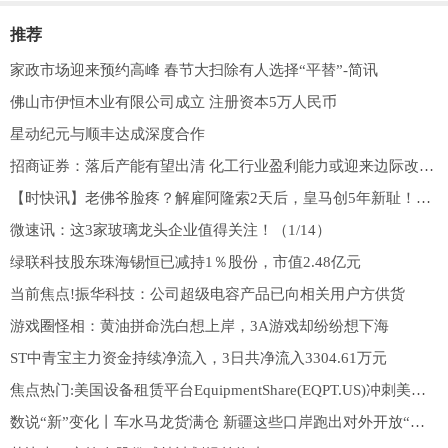
推荐
家政市场迎来预约高峰 春节大扫除有人选择“平替”-简讯
佛山市伊恒木业有限公司成立 注册资本5万人民币
星动纪元与顺丰达成深度合作
招商证券：落后产能有望出清 化工行业盈利能力或迎来边际改善-热讯
【时快讯】老佛爷脸疼？解雇阿隆索2天后，皇马创5年新耻！42岁新帅茫然插兜
微速讯：这3家玻璃龙头企业值得关注！（1/14）
绿联科技股东珠海锡恒已减持1％股份，市值2.48亿元
当前焦点!振华科技：公司超级电容产品已向相关用户方供货
游戏圈怪相：黄油拼命洗白想上岸，3A游戏却纷纷想下海
ST中青宝主力资金持续净流入，3日共净流入3304.61万元
焦点热门:美国设备租赁平台EquipmentShare(EQPT.US)冲刺美股IPO 拟募资7.47亿美元
数说“新”变化丨车水马龙货满仓 新疆这些口岸跑出对外开放“新速度”_要闻速递