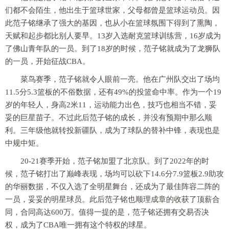
们都不会陌生，他出生于篮球世家，父母都曾是篮球运动员。因
此范子铭继承了强大的基因，也从小在篮球氛围下得到了熏陶，
天赋和起步都比别人要早。13岁入选耐克篮球训练营，16岁成为
了佛山青年队的一员。到了18岁的时候，范子铭就成为了龙狮队
的一员，开始征战CBA。
菜鸟赛季，范子铭就令人眼前一亮。他在广州队交出了场均
11.5分5.3篮板的不俗数据，还有49%的投篮命中率。作为一个19
岁的年轻人，身高2米11，运动能力出色，技巧也相当不错，妥
妥的巨星苗子。不过此后范子铭的成长，并没有预期中那么顺
利。三年级他就转投新疆队，成为了球队的替补中锋，表现也是
中规中矩。
20-21赛季开始，范子铭加盟了北京队。到了2022年的时
候，范子铭打出了巅峰表现，场均可以砍下14.6分7.9篮板2.9助攻
的华丽数据，不仅入选了全明星舞台，还成为了最佳阵容二阵的
一员，妥妥的明星球员。此后范子铭也顺理成章的收获了顶薪合
同，合同高达600万。值得一提的是，范子铭还拥有交易否决
权，成为了CBA唯一拥有这个特权的球星。