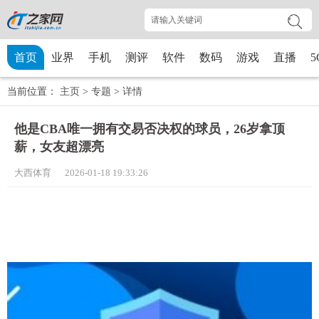
首页
业界
手机
测评
软件
数码
游戏
直播
5
当前位置：
主页
>
专题
>
详情
他是CBA唯一拥有交易否决权的球员，26岁拿顶
薪，女友超漂亮
大西体育 2026-01-18 19:33:26