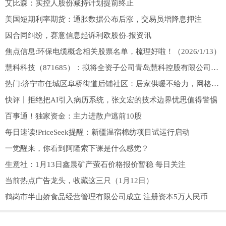
艾比森：实控人股份减持计划提前终止
美国短期利率期货：通胀数据公布后涨，交易员增降息押注
因合同纠纷，赛意信息起诉利欧股份-报资讯
焦点信息:环保电缆概念相关股票名单，梳理好啦！（2026/1/13）
慧科科技（871685）：拟将全资子公司青岛慧科控股有限公司100%的股权转让给徐国倩
热门:济宁市任城区阜桥街道后铺社区：居家供暖不给力，网格员“牵头”解难题
快评丨拒绝把AI引入病历系统，张文宏的技术边界忧思值得警惕
百事通！独家资金：主力进散户逃前10股
每日速读!PriceSeek提醒：新疆温宿棉纺项目试运行启动
一觉醒来，你看到阿隆索下课是什么感觉？
生意社：1月13日鑫晨矿产萤石价格报价暂稳 每日关注
当前热点广告龙头，收藏这三只（1月12日）
鹤岗市半山娇食品经营管理有限公司成立 注册资本5万人民币