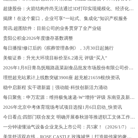
超捷股份：火箭结构件尚无法通过3D打印实现规模化、经济化制造
揭牌！在这个窗口，企业可享“一站式、集成化”知识产权服务
简讯:超图软件：目前公司的业务贯穿了全产业链
贵阳公积金2026年度缴存基数调整
每日播报!修订后的《殡葬管理条例》，3月30日起施行
美银证券：升光大环境目标价至6.2港元 评级“买入”
2026年1月8日青岛抚顺路蔬菜副食品批发市场股份有限公司价格行情 观察
理想超充站累计上线数突破3900座 超充桩21659根|快资讯
稳中启新程 实干谱新篇｜强动能·科技创新活力涌动
每日聚焦：申万宏源：维持极兔速递-W“增持”评级 东南亚及新市场业务量高增
2026年北京中考体育现场考试项目选报1月6日启动_快资讯
今日看点:四部门联合发文 明确开展春秋游等推进职工文体工作举措
一分钟读懂油气设备企业龙头上市公司：共5家！（2026/1/7） 快播报
美学舒适双在线，ROSE CASTLE 玫瑰城堡｜打造能传家的奢侈品级婚鞋