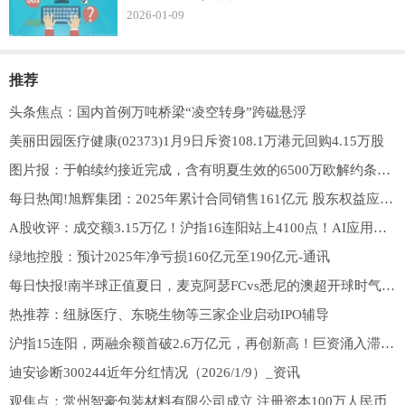
2026-01-09
推荐
头条焦点：国内首例万吨桥梁“凌空转身”跨磁悬浮
美丽田园医疗健康(02373)1月9日斥资108.1万港元回购4.15万股
图片报：于帕续约接近完成，含有明夏生效的6500万欧解约条款 焦点播报
每日热闻!旭辉集团：2025年累计合同销售161亿元 股东权益应占合同销售82.9亿元
A股收评：成交额3.15万亿！沪指16连阳站上4100点！AI应用、商业航天板块走高 天天资讯
绿地控股：预计2025年净亏损160亿元至190亿元-通讯
每日快报!南半球正值夏日，麦克阿瑟FCvs悉尼的澳超开球时气温将超30°C
热推荐：纽脉医疗、东晓生物等三家企业启动IPO辅导
沪指15连阳，两融余额首破2.6万亿元，再创新高！巨资涌入滞涨券商，顶流券商ETF（512000）单日狂揽9.4亿元
迪安诊断300244近年分红情况（2026/1/9）_资讯
观焦点：常州智豪包装材料有限公司成立 注册资本100万人民币