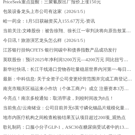
PriceSeek重点提醒：三聚氰胺出厂报价上涨150元
包装设备龙头上市公司有这家（2026/1/5）
峆一药业：1月5日获融资买入155.67万元-资讯
当前关注:文峰股份：被告徐翔、徐长江一审判决将向原告敖某某等23人赔偿损失合计329.36万元
今日讯！旅游演艺龙头怎么样（2026/1/5）
江苏银行挂钩CFETS 银行间碳中和债券指数产品成功发行
英联股份：预计2025年净利润3200万元—4200万元 同比扭亏为盈|快播报
新华社快讯：长江干线港口货物吞吐量稳居世界内河第一-每日看点
最新：中科信息: 关于全资子公司变更经营范围并完成工商登记的公告
南充市顺庆区福运来小作坊（个体工商户）成立 注册资本3万人民币-最新消息
今亮点！南京多校通知：取消早读，到校时间改为8点！
当前焦点!云南锗业：公司目前并无6英寸磷化铟晶片规模化量产的具体计划
地市内医疗机构之间检查检验结果互认项目超过200项_观热点
歌礼制药：口服小分子GLP-1，ASC30在糖尿病受试者中的13周II期研究IND获美国FDA批准|每日信息