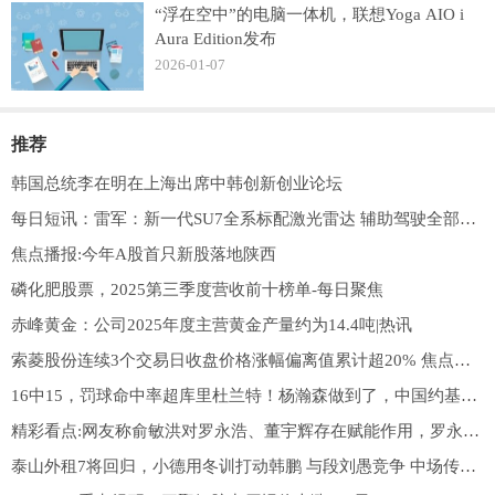
“浮在空中”的电脑一体机，联想Yoga AIO i
Aura Edition发布
2026-01-07
推荐
韩国总统李在明在上海出席中韩创新创业论坛
每日短讯：雷军：新一代SU7全系标配激光雷达 辅助驾驶全部满配
焦点播报:今年A股首只新股落地陕西
磷化肥股票，2025第三季度营收前十榜单-每日聚焦
赤峰黄金：公司2025年度主营黄金产量约为14.4吨|热讯
索菱股份连续3个交易日收盘价格涨幅偏离值累计超20% 焦点精选
16中15，罚球命中率超库里杜兰特！杨瀚森做到了，中国约基奇真棒 今日热闻
精彩看点:网友称俞敏洪对罗永浩、董宇辉存在赋能作用，罗永浩回怼：有没有恩，只有当事人知道
泰山外租7将回归，小德用冬训打动韩鹏 与段刘愚竞争 中场传帮带 每日播报