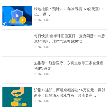
绿地控股：预计2025年净亏损160亿元至190
亿元-通讯
2026-01-09
每日快报!南半球正值夏日，麦克阿瑟FCvs悉
尼的澳超开球时气温将超30°C
2026-01-09
热推荐：纽脉医疗、东晓生物等三家企业启
动IPO辅导
2026-01-09
沪指15连阳，两融余额首破2.6万亿元，再创
新高！巨资涌入滞涨券商，顶流券商
ETF（512000）单日狂揽9.4亿元
2026-01-09