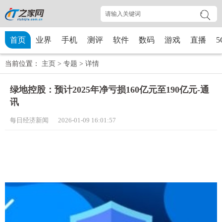
首页
业界
手机
测评
软件
数码
游戏
直播
5
当前位置：
主页
>
专题
>
详情
绿地控股：预计2025年净亏损160亿元至190亿元-通
讯
每日经济新闻 2026-01-09 16:01:57