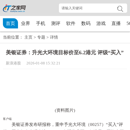
首页
业界
手机
测评
软件
数码
游戏
直播
5
当前位置：
主页
>
专题
>
详情
美银证券：升光大环境目标价至6.2港元 评级“买入”
新浪港股 2026-01-08 15:32:21
(资料图片)
客户端
美银证券发布研报称，重申予光大环境（00257）“买入”评