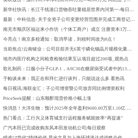
新华社快讯：长江干线港口货物吞吐量稳居世界内河第一-每日看点
最新：中科信息: 关于全资子公司变更经营范围并完成工商登记的公告
南充市顺庆区福运来小作坊（个体工商户）成立 注册资本3万人民币-最新消息
今亮点！南京多校通知：取消早读，到校时间改为8点！
当前焦点!云南锗业：公司目前并无6英寸磷化铟晶片规模化量产的具体计划
地市内医疗机构之间检查检验结果互认项目超过200项_观热点
歌礼制药：口服小分子GLP-1，ASC30在糖尿病受试者中的13周II期研究IND获美国FDA批准|每日信息
于帕谈未来：我正在和拜仁进行谈判，只能说这么多 看热讯
每日视讯:海联金汇：子公司增资暨公司放弃同比例增资权利
PriceSeek提醒：山东顺酐现货价格小幅上涨
快消息！大洋生物：预计2025年全年盈利9600.00万至1.10亿 净利润同比增长50.60%至72.56%
热门看点：工行兴义体育城支行远程服务赋能效率“再提速”
广汽本田已完成收购东风本田发动机公司|每日观察
瞄准“Z世代”情绪价值 晨光文具与上海环球港达成战略合作