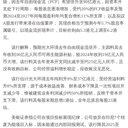
级，因去年自由现金流（FCF）有望倍升至90亿港元，因资本开
支处下行周期； 每股派息逐渐增加，受约20%的FCF收益率及预
测2024至2027年间每股盈利年均复合增长11%所支撑； 以及拟议
A股发行带来潜在估值重评； 其现价相当于预测今年5.7%股息率
属吸引。以现金流折现率计，目标价则由5.3港元上调至6.2港
元。
该行解释，预期光大环境去年自由现金流倍升，主因料其去
年收到36亿元人民币可再生能源补贴，较2024年收到19亿元人民
币大增。该行料其去年资本开支同比减半至约25亿元人民币，且
没有收购目标。公司经营溢利增长稳定，应收账没见恶化。
该行估计光大环境去年纯利升9%至37亿港元，受经营溢利料
升8%所支撑，源于成本效益改善、财务成本下降及一次性项目开
支减少等，惟被建筑业务利润减少约50%所抵销，反映于资本开
支下滑。该行料其每股末期息增1港仙，全年总派息每股25港
仙。
美银证券指公司在项目投标展现纪律，公司放弃在印尼7个转
废为能项目入标，因未能通过内部回报测试。该行降其2025至