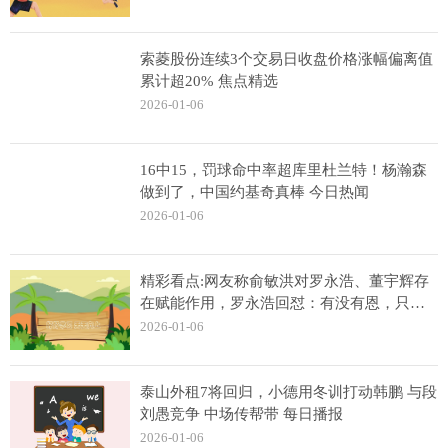
索菱股份连续3个交易日收盘价格涨幅偏离值
累计超20% 焦点精选
2026-01-06
16中15，罚球命中率超库里杜兰特！杨瀚森
做到了，中国约基奇真棒 今日热闻
2026-01-06
精彩看点:网友称俞敏洪对罗永浩、董宇辉存
在赋能作用，罗永浩回怼：有没有恩，只有
当事人知道
2026-01-06
泰山外租7将回归，小德用冬训打动韩鹏 与段
刘愚竞争 中场传帮带 每日播报
2026-01-06