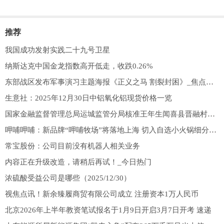
推荐
我国成功发射实践二十九号卫星
纳斯达克中国金龙指数高开低走，收跌0.26%
东部战区发布军事演习主题海报《正义之马 割裂封困》_焦点短讯
生意社：2025年12月30日中铝氧化铝现货价格一览
国家金融监督管理总局运城监管分局核准王年生闻喜县晋融村镇银行有限责任公司董事、董事长
呷哺呷哺：新品牌“呷哺牧场”将落地上海 切入自选小火锅细分赛道
常宝股份：公司目前没有机器人相关业务
内容正在升级改造，请稍后再试！_今日热门
浓硫酸受益公司是哪些（2025/12/30）
视焦点讯！新余臻履商贸有限公司成立 注册资本1万人民币
北京2026年上半年教资笔试报名于1月9日开启3月7日开考 速递