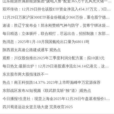
山东能源所属新能源集团“陇电入鲁”配套365万千瓦风光火储一体化电源项目并网投运
双环传动：12月29日持仓该股ETF资金净流入454.37万元，3日累计净流入4045.66万元
12月29日万家沪深300ETF基金份额减少360万份，重仓股宁德时代、贵州茅台、中国平安
速读：胜辽宁发布会！郑永刚赞精气神与防守，贺希宁绑冰袋亲承付出很多
每日精选：立体驱歼，联合精打，尽远出击，招招制敌！东部战区发布军事演习现场视频《驱歼 破击 远袭》
热消息：2025年1月-10月我国氨纶出口量为68011吨
陕西眉太高速公路建成通车 观热点
观察：川仪股份推出2025年三季度利润分配方案：拟10派3元
每日热文:最新出炉！12月29日港股通净流出34.14亿港元，这只龙头被逆势买入9.710亿港元！
东京股市两大股指涨跌不一
热点！南王科技跌14.37% 2023年上市即巅峰申万宏源保荐
东部战区发布AI短视频《联武群戈斩“独”道》|观热点
今日播报!生意社：现货上海金2025年12月29日午盘基准报价1001.63元/克
四川蜀道远达女篮主场大捷 完美收官2025