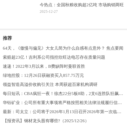
今热点：全国秋粮收购超2亿吨 市场购销两旺
2025-12-27
推荐
64天，《傲慢与偏见》大女儿简为什么自感有点意外？ 焦点要闻
索赔超23亿！吉利系公司指控欣旺达电芯存在质量问题
速递！2022年3月以来，B费缺阵时曼联首胜
绿地控股：12月26日获融资买入857.75万元
领益智造高溢价收购引关注 本周获超百家机构调研
每日短讯：CBA疯狂一夜！徐杰22分5板8助，2支6连胜队狂飙，最强黑马升前四
华钰矿业：公司所有重大事项将严格按照相关法律法规履行信息披露义务
最新：司太立：公司将于2026年1月13日召开2026年第一次临时股东会
【报资讯】钢材龙头股有哪些?（2025/12/26）