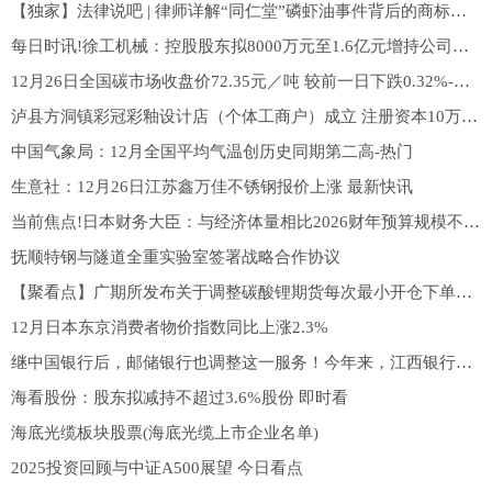
【独家】法律说吧 | 律师详解“同仁堂”磷虾油事件背后的商标风险
每日时讯!徐工机械：控股股东拟8000万元至1.6亿元增持公司股份
12月26日全国碳市场收盘价72.35元／吨 较前一日下跌0.32%-今日热闻
泸县方洞镇彩冠彩釉设计店（个体工商户）成立 注册资本10万人民币_观速讯
中国气象局：12月全国平均气温创历史同期第二高-热门
生意社：12月26日江苏鑫万佳不锈钢报价上涨 最新快讯
当前焦点!日本财务大臣：与经济体量相比2026财年预算规模不算太大
抚顺特钢与隧道全重实验室签署战略合作协议
【聚看点】广期所发布关于调整碳酸锂期货每次最小开仓下单数量、交易限额的通知
12月日本东京消费者物价指数同比上涨2.3%
继中国银行后，邮储银行也调整这一服务！今年来，江西银行、北京农商行等多家银行已纷纷出手
海看股份：股东拟减持不超过3.6%股份 即时看
海底光缆板块股票(海底光缆上市企业名单)
2025投资回顾与中证A500展望 今日看点