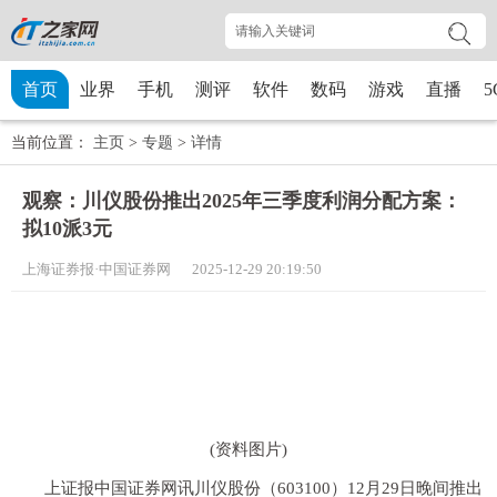
首页
业界
手机
测评
软件
数码
游戏
直播
5
当前位置：
主页
>
专题
>
详情
观察：川仪股份推出2025年三季度利润分配方案：
拟10派3元
上海证券报·中国证券网 2025-12-29 20:19:50
(资料图片)
上证报中国证券网讯川仪股份（603100）12月29日晚间推出