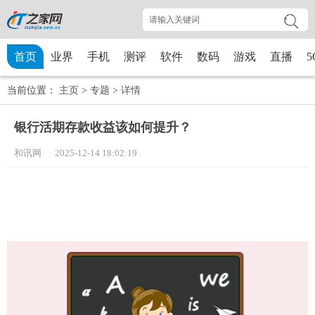
首页
业界
手机
测评
软件
数码
游戏
直播
5
当前位置：
主页
>
专题
>
详情
银行活期存款收益该如何提升？
和讯网 2025-12-14 18:02:19