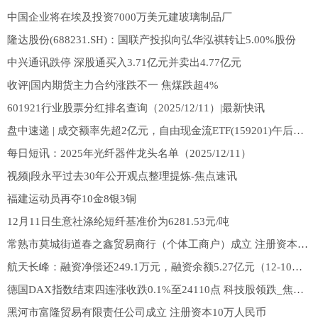
中国企业将在埃及投资7000万美元建玻璃制品厂
隆达股份(688231.SH)：国联产投拟向弘华泓祺转让5.00%股份
中兴通讯跌停 深股通买入3.71亿元并卖出4.77亿元
收评|国内期货主力合约涨跌不一 焦煤跌超4%
601921行业股票分红排名查询（2025/12/11）|最新快讯
盘中速递 | 成交额率先超2亿元，自由现金流ETF(159201)午后调整打开低位布局窗口_焦点热闻
每日短讯：2025年光纤器件龙头名单（2025/12/11）
视频|段永平过去30年公开观点整理提炼-焦点速讯
福建运动员再夺10金8银3铜
12月11日生意社涤纶短纤基准价为6281.53元/吨
常熟市莫城街道春之鑫贸易商行（个体工商户）成立 注册资本3万人民币|微动态
航天长峰：融资净偿还249.1万元，融资余额5.27亿元（12-10）|最新消息
德国DAX指数结束四连涨收跌0.1%至24110点 科技股领跌_焦点速读
黑河市富隆贸易有限责任公司成立 注册资本10万人民币