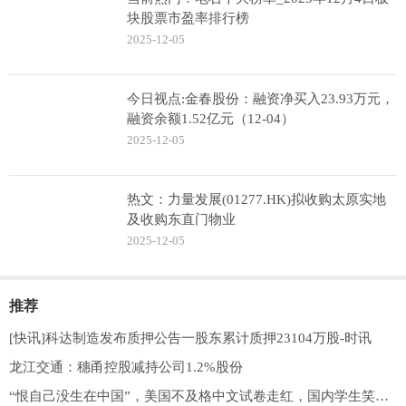
块股票市盈率排行榜
2025-12-05
今日视点:金春股份：融资净买入23.93万元，
融资余额1.52亿元（12-04）
2025-12-05
热文：力量发展(01277.HK)拟收购太原实地
及收购东直门物业
2025-12-05
推荐
[快讯]科达制造发布质押公告一股东累计质押23104万股-时讯
龙江交通：穗甬控股减持公司1.2%股份
“恨自己没生在中国”，美国不及格中文试卷走红，国内学生笑出声 焦点速读