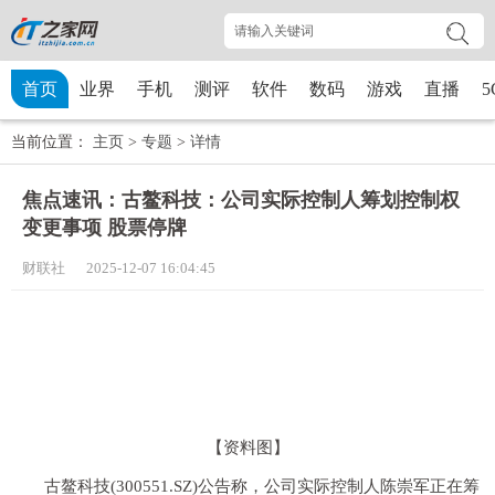
首页
业界
手机
测评
软件
数码
游戏
直播
5
当前位置：
主页
>
专题
>
详情
焦点速讯：古鳌科技：公司实际控制人筹划控制权
变更事项 股票停牌
财联社 2025-12-07 16:04:45
【资料图】
古鳌科技(300551.SZ)公告称，公司实际控制人陈崇军正在筹