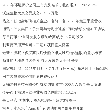
2025年环境保护公司上市龙头名单，收好啦！（2025/12/4）|新消息
沃森生物大宗交易成交704.87万元
热文：低辐射玻璃相关企业排名前十名_2025年第三季度营收增幅10大排行榜
通讯！兴发集团：子公司与青海弗迪签8万吨磷酸铁锂加工协议
每日简讯:中自科技股东银鞍岭英减持1%公司股份
利亚德应用产业园（二期）项目盛大奠基
最新：演我？保罗离队后快船立即大胜终结5连败 哈登小卡双核50分
商业航天概念持续走强 航天发展等近十股涨停
国家统计局：2025年11月下旬生猪（外三元）价格环比下降2.6%
房产装修成本如何影响投资收益？
无锡热数科技有限公司成立 注册资本4000万人民币|每日资讯
今头条！前10月软件业务收入同比增长13.2%
每日动态!美凯龙：股东拟减持不超过3%股份
雷军：小米汽车App现车选购功能向全部用户开放