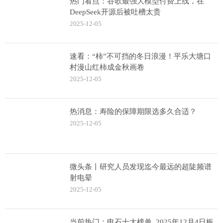
热门看点：谷歌最强大模型付费上线，在
DeepSeek开源后被吐槽太贵
2025-12-05
速看：“柿”不可挡的冬日浪漫！平乐大塘口
村漫山红柿成金秋画卷
2025-12-05
热消息：寿险的保障期限选多久合适？
2025-12-05
微头条丨研究人员发现迄今最远的超陡频谱
射电晕
2025-12-05
当前热门：电石十大榜单_2025年12月4日板