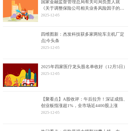
国家金融监督管理总局有关司局负责人就
《关于调整保险公司相关业务风险因子的通
知》答记者问
2025-12-05
四维图新：杰发科技获多家两轮车主机厂定
点|今头条
2025-12-05
2025年四家医疗龙头股名单收好（12月5日）
2025-12-05
【聚看点】A股收评：午后拉升！深证成指、
创业板指涨超1%，全市场近4400股上涨
2025-12-05