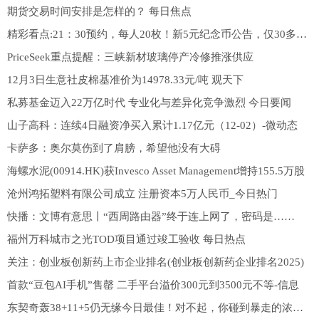
期货交易时间安排是怎样的？ 每日焦点
精彩看点:21：30预约，每人20枚！新5元纪念币公告，仅30多万人能约到！
PriceSeek重点提醒：三峡新材玻璃停产冷修推涨供应
12月3日生意社皮棉基准价为14978.33元/吨 观天下
私募基金迈入22万亿时代 专业化与差异化竞争激烈 今日要闻
山子高科：连续4日融资净买入累计1.17亿元（12-02）-微动态
卡萨多：奥尔莫伤到了肩膀，希望他没有大碍
海螺水泥(00914.HK)获Invesco Asset Management增持155.5万股
沧州鸿拓塑料有限公司成立 注册资本5万人民币_今日热门
快播：文博有意思丨“西周路由器”终于连上网了，密码是……
福州万科城市之光TOD项目通过竣工验收 每日热点
关注：创业板创新药上市企业排名(创业板创新药企业排名2025)
首款“豆包AI手机”售罄 二手平台溢价300元到3500元不等-信息
东契奇轰38+11+5仍无缘今日最佳！对不起，你碰到暴走的浓眉了