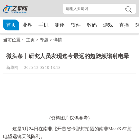
首页
业界
手机
测评
软件
数码
游戏
直播
5
当前位置：
主页
>
专题
>
详情
微头条丨研究人员发现迄今最远的超陡频谱射电晕
新华网 2025-12-05 10:13:18
(资料图片仅供参考)
这是9月24日在南非北开普省卡那封拍摄的南非MeerKAT射
电望远镜天线阵列。