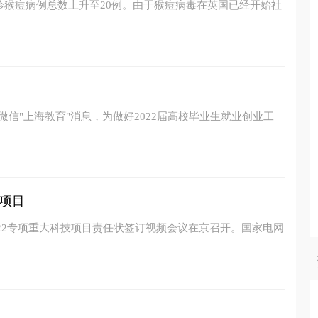
确诊猴痘病例总数上升至20例。由于猴痘病毒在英国已经开始社
微信"上海教育"消息，为做好2022届高校毕业生就业创业工
项目
022专项重大科技项目责任状签订视频会议在京召开。国家电网