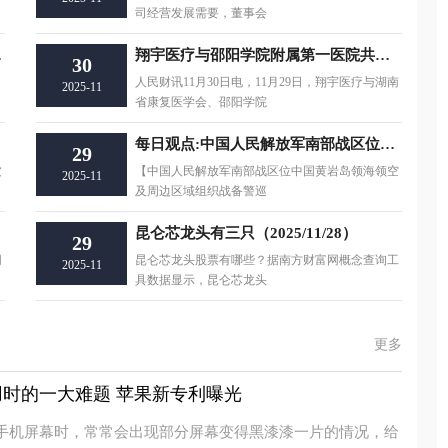
司经营发展需要，董事会
超1万美元
翔宇医疗与邵阳学院附属第一医院共建的脑机接口临床研究与转化创新分中心正式启动
30
人民财讯11月30日电，11月29日，翔宇医疗与湖南
2025-11
省康复医学会、邵阳学院
每日观点:中国人民解放军南部战区位中国黄岩岛领海领空及周边区域组织战备警巡
29
波
【中国人民解放军南部战区位中国黄岩岛领海领空
2025-11
及周边区域组织战备警巡
昆仑芯龙头有三只（2025/11/28）
29
同
昆仑芯龙头股票有哪些？据南方财富网概念查询工
2025-11
具数据显示，昆仑芯龙头
更多
时的一大难题 苹果新专利曝光
手机屏幕时，常常会出现部分屏幕变得黑漆漆一片的情况，给