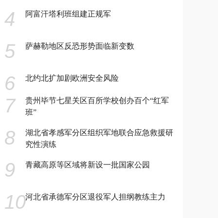
4
阿富汗塔利班组建正规军
5
萨赫勒地区反恐形势面临新变数
6
北约北扩加剧欧洲安全风险
7
贵州毕节七星关区百所学校创办百个“红军
班”
8
湖北省孝感军分区组织军地联合应急救援研
究性演练
9
青藏高原等区域将新设一批国家公园
10
河北省承德军分区退役军人担纲教练主力