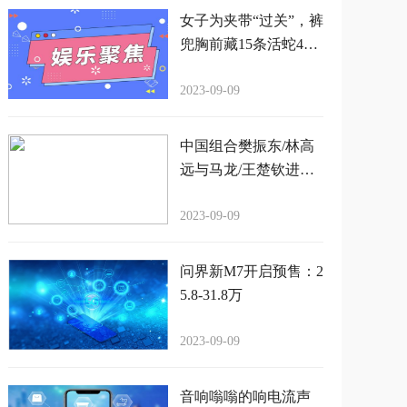
女子为夹带“过关”，裤
兜胸前藏15条活蛇4只
蜈蚣
2023-09-09
中国组合樊振东/林高
远与马龙/王楚钦进军
亚锦赛男双决赛，实
力碾压韩国组合
2023-09-09
问界新M7开启预售：2
5.8-31.8万
2023-09-09
音响嗡嗡的响电流声