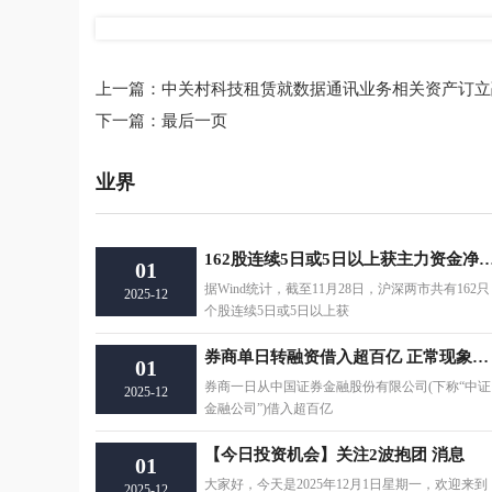
上一篇：
中关村科技租赁就数据通讯业务相关资产订立
下一篇：
最后一页
业界
162股连续5日或5日以上获主力资金净
01
据Wind统计，截至11月28日，沪深两市共有162只
2025-12
个股连续5日或5日以上获
券商单日转融资借入超百亿 正常现象还是释放新信号？
01
券商一日从中国证券金融股份有限公司(下称“中证
2025-12
金融公司”)借入超百亿
【今日投资机会】关注2波抱团 消息
01
大家好，今天是2025年12月1日星期一，欢迎来到
2025-12