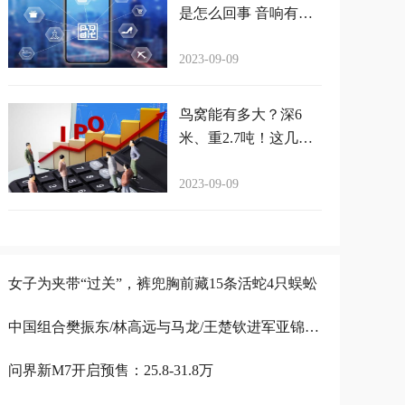
是怎么回事 音响有电
流声嗡嗡嗡嗡
2023-09-09
鸟窝能有多大？深6
米、重2.7吨！这几张
图绝对震撼你
2023-09-09
女子为夹带“过关”，裤兜胸前藏15条活蛇4只蜈蚣
中国组合樊振东/林高远与马龙/王楚钦进军亚锦赛男双决赛，实力碾压韩国组合
问界新M7开启预售：25.8-31.8万