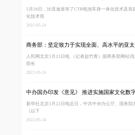
5月20日，比亚迪发布了CTB电池车身一体化技术及首款
化技术简
2022-05-24
商务部：坚定致力于实现全面、高水平的亚太
人民网北京5月23日电 （记者赵竹青）据商务部网站消
部长
2022-05-24
中办国办印发《意见》 推进实施国家文化数
新华社北京5月22日电近日，中共中央办公厅、国务
（以下
2022-05-24