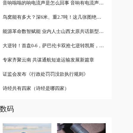
音响嗡嗡的响电流声是怎么回事 音响有电流声嗡嗡嗡嗡
鸟窝能有多大？深6米、重2.7吨！这几张图绝对震撼你
能源革命数智赋能 业内人士山西太原共话新型能源体系建设
大逆转！首盘0-6，萨巴伦卡双抢七逆转凯斯，晋级美网决赛
专家齐聚云南 共谋通航短途运输发展新篇章
证监会发布《行政处罚罚没款执行规则》
诗经共有四家（诗经是哪四家）
数码