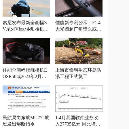
索尼发布最新全画幅Z
佳能新专利公示：F1.4
V系列Vlog相机 相机参
大光圈超广角镜头或将
数曝光
发布
佳能全画幅旗舰相机E
上海市崇明生态环岛防
OSR50或2023年2月发
汛工程正式复工
布
民航局向东航MU772航
1-4月我国软件业务收
班发出熔断指令
入27735亿元 同比增长1