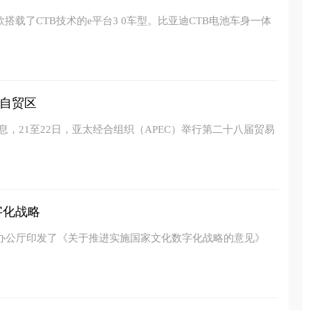
搭载了CTB技术的e平台3 0车型。比亚迪CTB电池车身一体
自贸区
息，21至22日，亚太经合组织（APEC）举行第二十八届贸易
字化战略
院办公厅印发了《关于推进实施国家文化数字化战略的意见》