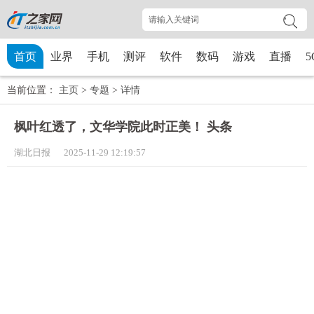
首页
业界
手机
测评
软件
数码
游戏
直播
5
当前位置：
主页
>
专题
>
详情
枫叶红透了，文华学院此时正美！ 头条
湖北日报 2025-11-29 12:19:57