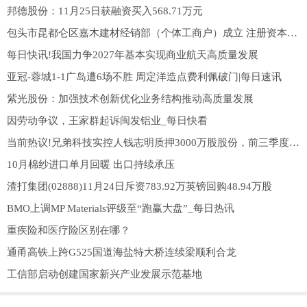
邦德股份：11月25日获融资买入568.71万元
包头市昆都仑区嘉木建材经销部（个体工商户）成立 注册资本1万人民币
每日快讯!我国力争2027年基本实现商业航天高质量发展
亚冠-蓉城1-1广岛遭6场不胜 周定洋造点费利佩破门|每日速讯
紫光股份：加强技术创新优化业务结构推动高质量发展
因劳动争议，王家群起诉闽发铝业_每日快看
当前热议!兄弟科技实控人钱志明质押3000万股股份，前三季度归母净利润同比增长211.75%
10月棉纱进口单月回暖 出口持续承压
渣打集团(02888)11月24日斥资783.92万英镑回购48.94万股
BMO上调MP Materials评级至“跑赢大盘”_每日热讯
重疾险和医疗险区别在哪？
通甬高铁上跨G525国道海盐特大桥连续梁顺利合龙
工信部启动创建国家新兴产业发展示范基地