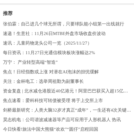
推荐
张伯霖：自己进几个球无所谓，只要球队能小组第一出线就行
速递！生意社：11月26日MTBE外盘市场收盘价波动
速讯：儿童药物龙头公司一览（2025/11/27）
每日资讯：11月27日光通信模块板块涨幅达2%
万宁： 产业转型高端“智造”
焦点！日经指数或上涨 对潜在AI泡沫的担忧缓解
关注：金杯电工：选举周祖勤为副董事长
资金复盘 | 北水减仓港股近40亿港元！阿里巴巴获买入超15亿港元
焦点速看：爱科科技可转债被受理 将于上交所上市
剑桥最新研究：人类大脑32岁才真正“成年”，一生还有4次关键转折 重点聚焦
昊志机电：公司谐波减速器等产品可应用于人形机器人 热讯
今日快看!旅法中国大熊猫“欢欢”“圆仔”启程回国