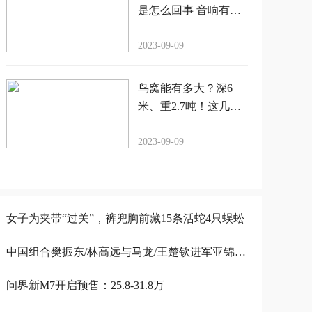
是怎么回事 音响有电
流声嗡嗡嗡嗡
2023-09-09
鸟窝能有多大？深6
米、重2.7吨！这几张
图绝对震撼你
2023-09-09
女子为夹带“过关”，裤兜胸前藏15条活蛇4只蜈蚣
中国组合樊振东/林高远与马龙/王楚钦进军亚锦赛男双决赛，实力碾压韩国组合
问界新M7开启预售：25.8-31.8万