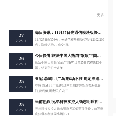
更多
每日资讯：11月27日光通信模块板块涨幅达2%
27
11月27日9点58分，光通信模块板块指数报2102 209
2025-11
点，涨幅达2%，成交428
今日快看!旅法中国大熊猫“欢欢”“圆仔”启程回国
26
形
旅法中国大熊猫“欢欢”“圆仔”11月25日启程返回中
2025-11
国，结束它们十多年
亚冠-蓉城1-1广岛遭6场不胜 周定洋造点费利佩破门|每日速讯
25
亚冠-蓉城1-1广岛遭6场不胜周定洋造点费利佩破
2025-11
门,费利佩,周定洋,广岛三
快看
当前热议!兄弟科技实控人钱志明质押3000万股股份，前三季度归母净利润同比增长211.75%
25
兄弟科技实控人钱志明质押3000万股股份，前三季
2025-11
度归母净利润同比增长21