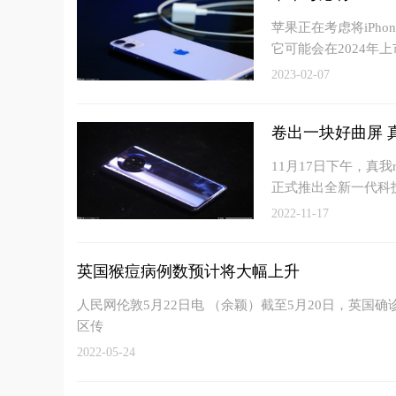
苹果正在考虑将iPh
它可能会在2024年上
2023-02-07
卷出一块好曲屏 
11月17日下午，真
正式推出全新一代科
2022-11-17
英国猴痘病例数预计将大幅上升
人民网伦敦5月22日电 （余颖）截至5月20日，英国
区传
2022-05-24