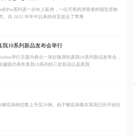
one的Pro系列进一步向上延伸，一位可靠的泄密者的报告坚称
市。自 2022 年年中以来的传言提出了苹果
真我10系列新品发布会举行
我realme举行主题为卷出一块好曲屏的真我10系列新品发布会，
技越级代表作真我10系列的三款新品以及真我
确诊猴痘病例总数上升至20例。由于猴痘病毒在英国已经开始社