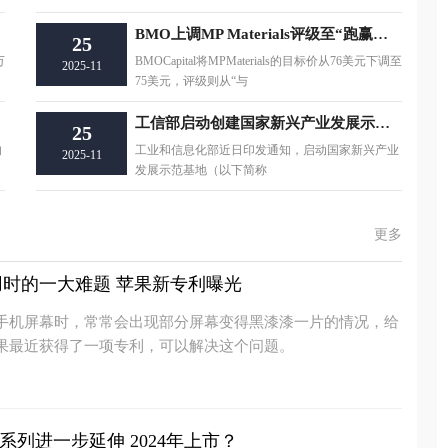
BMO上调MP Materials评级至“跑赢大盘”_每日热讯
25
万
BMOCapital将MPMaterials的目标价从76美元下调至
2025-11
75美元，评级则从“与
工信部启动创建国家新兴产业发展示范基地
25
的
工业和信息化部近日印发通知，启动国家新兴产业
2025-11
发展示范基地（以下简称
更多
时的一大难题 苹果新专利曝光
手机屏幕时，常常会出现部分屏幕变得黑漆漆一片的情况，给
果最近获得了一项专利，可以解决这个问题。
e系列进一步延伸 2024年上市？