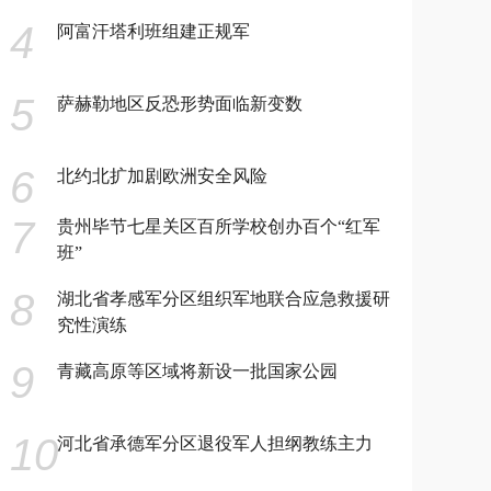
4
阿富汗塔利班组建正规军
5
萨赫勒地区反恐形势面临新变数
6
北约北扩加剧欧洲安全风险
7
贵州毕节七星关区百所学校创办百个“红军
班”
8
湖北省孝感军分区组织军地联合应急救援研
究性演练
9
青藏高原等区域将新设一批国家公园
10
河北省承德军分区退役军人担纲教练主力