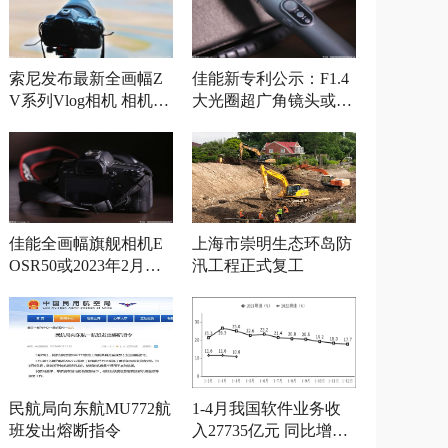
索尼发布最新全画幅Z
佳能新专利公示：F1.4
V系列Vlog相机 相机参
大光圈超广角镜头或将
数曝光
发布
佳能全画幅旗舰相机E
上海市崇明生态环岛防
OSR50或2023年2月发
汛工程正式复工
布
民航局向东航MU772航
1-4月我国软件业务收
班发出熔断指令
入27735亿元 同比增长1