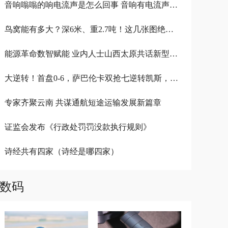
音响嗡嗡的响电流声是怎么回事 音响有电流声嗡嗡嗡嗡
鸟窝能有多大？深6米、重2.7吨！这几张图绝对震撼你
能源革命数智赋能 业内人士山西太原共话新型能源体系建设
大逆转！首盘0-6，萨巴伦卡双抢七逆转凯斯，晋级美网决赛
专家齐聚云南 共谋通航短途运输发展新篇章
证监会发布《行政处罚罚没款执行规则》
诗经共有四家（诗经是哪四家）
数码