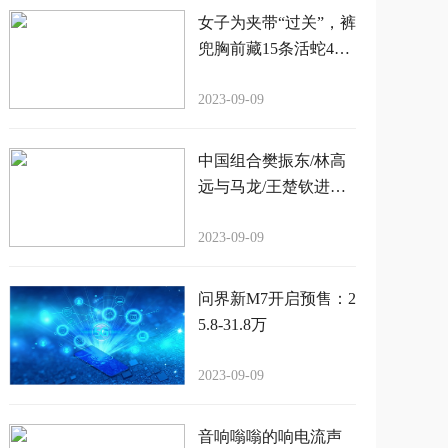
女子为夹带“过关”，裤
兜胸前藏15条活蛇4只
蜈蚣
2023-09-09
中国组合樊振东/林高
远与马龙/王楚钦进军
亚锦赛男双决赛，实
力碾压韩国组合
2023-09-09
问界新M7开启预售：2
5.8-31.8万
2023-09-09
音响嗡嗡的响电流声