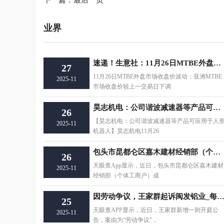
下一篇：
最后一页
业界
速递！生意社：11月26日MTBE外盘市场收盘价波动
27
11月26日MTBE外盘市场收盘价波动：亚洲MTBE
2025-11
市场收盘价较上一交易日下调
昊志机电：公司谐波减速器等产品可应用于人形机器人 热讯
26
【昊志机电：公司谐波减速器等产品可应用于人
2025-11
机器人】昊志机电11月26
包头市昆都仑区嘉木建材经销部（个体工商户）成立 注册资本1万人民币
26
天眼查App显示，近日，包头市昆都仑区嘉木建材
2025-11
经销部（个体工商户）成
因劳动争议，王家群起诉闽发铝业_每日
25
天眼查APP显示，近日，王家群新增一则开庭公
2025-11
告，案由为“劳动争议”，