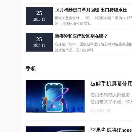
10月棉纱进口单月回暖 出口持续承压
25
据海关数据统计，10月，中国棉纱进口量为14 12
2025-11
吨，月环比增长10 57%
重疾险和医疗险区别在哪？
25
在保险市场中，重疾险和医疗险是两种备受关注
2025-11
健康险产品，它们在保障
手机
破解手机屏幕使用
使用墨镜或太阳镜看
使用带来了不便。苹
2023-03-24
苹果考虑将iPhon