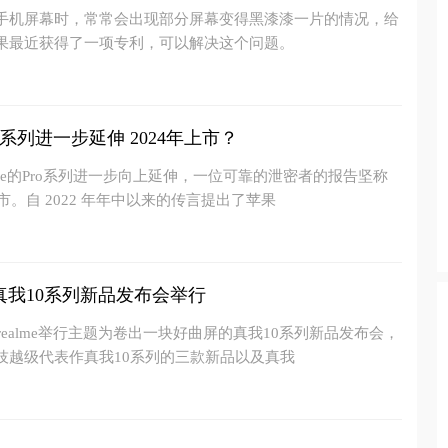
手机屏幕时，常常会出现部分屏幕变得黑漆漆一片的情况，给
果最近获得了一项专利，可以解决这个问题。
e系列进一步延伸 2024年上市？
one的Pro系列进一步向上延伸，一位可靠的泄密者的报告坚称
市。自 2022 年年中以来的传言提出了苹果
真我10系列新品发布会举行
我realme举行主题为卷出一块好曲屏的真我10系列新品发布会，
技越级代表作真我10系列的三款新品以及真我