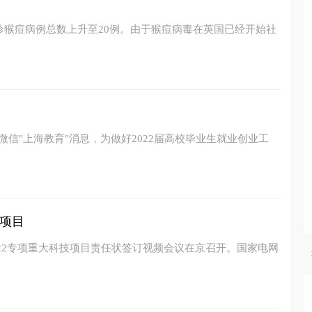
确诊猴痘病例总数上升至20例。由于猴痘病毒在英国已经开始社
微信"上海教育"消息，为做好2022届高校毕业生就业创业工
项目
022专项重大科技项目责任状签订视频会议在京召开。国家电网