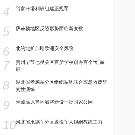
4
阿富汗塔利班组建正规军
5
萨赫勒地区反恐形势面临新变数
6
北约北扩加剧欧洲安全风险
7
贵州毕节七星关区百所学校创办百个“红军
班”
8
湖北省孝感军分区组织军地联合应急救援研
究性演练
9
青藏高原等区域将新设一批国家公园
10
河北省承德军分区退役军人担纲教练主力