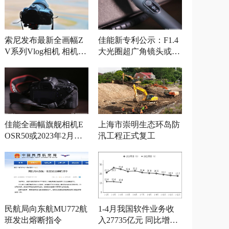
索尼发布最新全画幅Z
佳能新专利公示：F1.4
V系列Vlog相机 相机参
大光圈超广角镜头或将
数曝光
发布
佳能全画幅旗舰相机E
上海市崇明生态环岛防
OSR50或2023年2月发
汛工程正式复工
布
民航局向东航MU772航
1-4月我国软件业务收
班发出熔断指令
入27735亿元 同比增长1