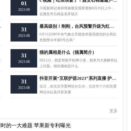
C视频｜吃坝坝宴了！雅安石棉重建户集体搬入新家
01
川观新闻记者薛维睿雅安观察黄刚8月29日上午，
2023-09
在雅安市石棉县美罗镇方
超700万美元
最高级别！刚刚，台风预警升级为红色！
31
8月31日6时中央气象台升级发布最高级别的台风红
2023-08
色预警今年第9号台风“
猫的属相是什么（猫属简介）
31
款
HELLO，我是智能手机网小溪，我来为大家解答以
2023-08
上问题。猫的属相是什么
抖音开展“互联护苗2023”系列直播 护航青少年健康成长
31
近日，由北京市委网信办主办，北京市十六区区委
2023-08
网信办以及抖音直播
更多
时的一大难题 苹果新专利曝光