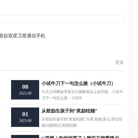
为全球首款双星卫星通信手机
更多
小试牛刀下一句怎么接（小试牛刀）
08
今天之间网超哥来为大家解答以上的问题。小试牛
2023-09
刀下一句怎么接，小试牛
从鼓励生孩子到“奖励结婚”
01
从鼓励生孩子到“奖励结婚”,生育,初婚,常山,登记结
2023-09
婚,结婚登记,奖励结婚