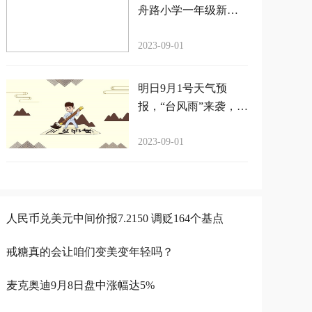
舟路小学一年级新生
整装待发！
2023-09-01
明日9月1号天气预
报，“台风雨”来袭，大
雨暴雨分布下列地区
2023-09-01
人民币兑美元中间价报7.2150 调贬164个基点
戒糖真的会让咱们变美变年轻吗？
麦克奥迪9月8日盘中涨幅达5%