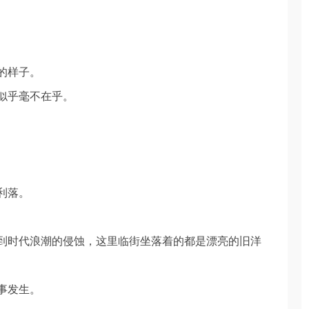
的样子。
似乎毫不在乎。
利落。
到时代浪潮的侵蚀，这里临街坐落着的都是漂亮的旧洋
事发生。