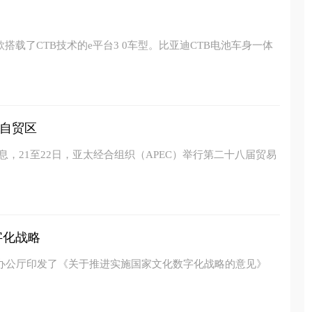
搭载了CTB技术的e平台3 0车型。比亚迪CTB电池车身一体
自贸区
息，21至22日，亚太经合组织（APEC）举行第二十八届贸易
字化战略
院办公厅印发了《关于推进实施国家文化数字化战略的意见》