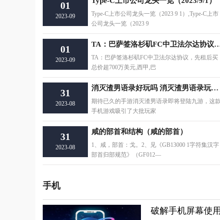
Type-C上市公司龙头一览（2023/9/1）
01
Type-C上市公司龙头一览（2023 9 1）,Type-C上市
2023-09
公司龙头一览（2023 9
TA：巴萨签洛杉矶FC中卫法尔达协议，先租后买总价
01
TA：巴萨签洛杉矶FC中卫法尔达协议，先租后买
2023-09
总价超700万美元,西甲,巴
消灭渣男语录好玩吗 消灭渣男语录玩法简介
31
期待已久的手游消灭渣男语录即将登陆九游，这
2023-08
手机游戏吸引了大批玩家
咸的部首和结构（咸的部首）
31
1、咸，部首：戈。2、见《GB13000 1字符集汉字
2023-08
部首归部规范》（GF012—
手机
破解手机屏幕使用