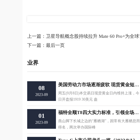
标签：
上一篇：
卫星导航概念股持续拉升 Mate 60 Pro+
下一篇：
最后一页
业界
美国劳动力市场逐渐疲软 现货黄金短线走强
08
周五(9月8日)本交易日现货黄金日内维持上涨，今
2023-09
日开盘报1919 30美元 盎
福特全顺T8四大实力标准，引领全场景智慧轻客新时代
01
燕山脚下长城之边的“雁栖湖”，因常有大雁栖息而
2023-09
得名，两次举办国际峰