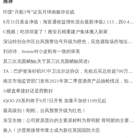
推荐
印度“月船3号”证实月球南极存在硫
8月31日基金净值：海富通收益增长混合最新净值2.113，跌0.42%
C视频｜吃坝坝宴了！雅安石棉重建户集体搬入新家
深汕特别合作区台风预警信号升级为橙色，应急避险场所地址和电话请收藏
刘诗诗、Jennie对小皮鞋有一致的审美
莫三比克圆鳞鮋(关于莫三比克圆鳞鮋简述)
TA：巴萨签洛杉矶FC中卫法尔达协议，先租后买总价超700万美元
南京市场监管部门发布2021年第二季度酒类产品抽检情况，知名品牌啤酒质量问题曝光，企业需保障产品质量和消费者权益|产业链情报站
1t硬盘希捷好还是西数好
iQOO Z8系列将于9月7日开售 加量不加价1199元起
最高级别！刚刚，台风预警升级为红色！
东宝生物：公司胶原蛋白的主要原材料为骨明胶 骨明胶的主要原材料为骨粒 上游行业主要为畜牧业
换人！沙普斯接替华莱士成为新任英国国防大臣