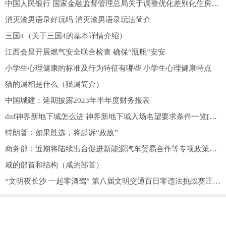
中国人民银行 国家金融监督管理总局关于调整优化差别化住房信贷政策的通知
消灭渣男语录好玩吗 消灭渣男语录玩法简介
三国4（关于三国4的基本详情介绍）
江西会昌开展燃气安全联合检查 确保“瓶瓶”安安
小学生心理健康的标准及行为特征有哪些 小学生心理健康特点
猫的属相是什么（猫属简介）
中国城建：延期披露2023年半年度财务报表
dnf神界新地下城怎么进 神界新地下城入场名望要求条件一览[多图]
特朗普：如果胜选，将起诉“政敌”
商务部：近期将陆续出台促进新能源汽车贸易合作等专项政策措施
咸的部首和结构（咸的部首）
“文明夜长沙 一起零酒驾” 第八届文明交通百日零违法挑战赛正式启动