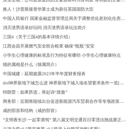
东宝生物：公司胶原蛋白的主要原材料为骨明胶 骨明胶的主要原材料为骨粒 上游行业主要为畜牧业
换人！沙普斯接替华莱士成为新任英国国防大臣
中国人民银行 国家金融监督管理总局关于调整优化差别化住房信贷政策的通知
消灭渣男语录好玩吗 消灭渣男语录玩法简介
三国4（关于三国4的基本详情介绍）
江西会昌开展燃气安全联合检查 确保“瓶瓶”安安
小学生心理健康的标准及行为特征有哪些 小学生心理健康特点
猫的属相是什么（猫属简介）
中国城建：延期披露2023年半年度财务报表
dnf神界新地下城怎么进 神界新地下城入场名望要求条件一览[多图]
特朗普：如果胜选，将起诉“政敌”
商务部：近期将陆续出台促进新能源汽车贸易合作等专项政策措施
咸的部首和结构（咸的部首）
“文明夜长沙 一起零酒驾” 第八届文明交通百日零违法挑战赛正式启动